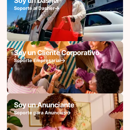
Soy un Dasher
Soporte al Dasher
Soy un Cliente Corporativo
Soporte Empresarial
Soy un Anunciante
Soporte para Anuncios