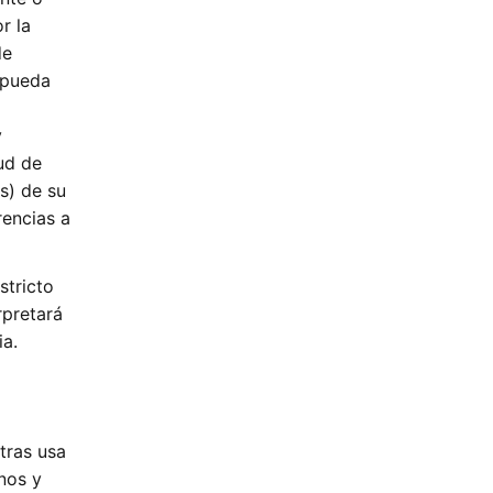
r la
de
 pueda
y
ud de
s) de su
rencias a
stricto
rpretará
ia.
tras usa
nos y