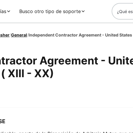
ías
Busco otro tipo de soporte
asher
/
General
/
tractor Agreement - Unit
 XIII - XX)
SE