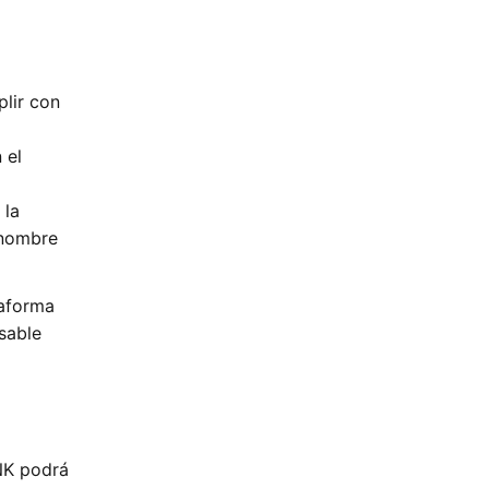
lir con
 el
 la
 nombre
taforma
sable
NK podrá