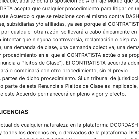
plicable, aparte de la Disposición de Arbitraje Mutuo que s
TISTA acepta que cualquier procedimiento para litigar en u
e este Acuerdo o que se relacione con el mismo contra DAS
s, subsidiarias y/o afiliadas, ya sea porque el CONTRATIS
 por cualquier otra razón, se llevará a cabo únicamente en
 intentar que ninguna controversia, reclamación o disputa
, una demanda de clase, una demanda colectiva, una dem
er procedimiento en el que el CONTRATISTA actúe o se pr
Renuncia a Pleitos de Clase”). El CONTRATISTA acuerda ad
dará o combinará con otro procedimiento, sin el previo
 partes de dicho procedimiento. Si un tribunal de jurisdicc
 parte de esta Renuncia a Pleitos de Clase es inaplicable,
 de este Acuerdo permanecerá en pleno vigor y efecto.
LICENCIAS
ectual de cualquier naturaleza en la plataforma DOORDASH
 y todos los derechos en, o derivados de la plataforma D