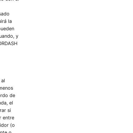
sado
irá la
 pueden
uando, y
DOORDASH
 al
 menos
erdo de
da, el
ar si
r entre
idor (o
nte o