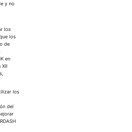
e y no
ar los
que los
so de
e
NK en
 XII
s,
izar los
ón del
ejorar
OORDASH