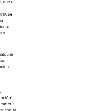
 que el
LINK se
na
iento
s y
e
ualquier
ios
ónico.
s
zación”
material
do con el