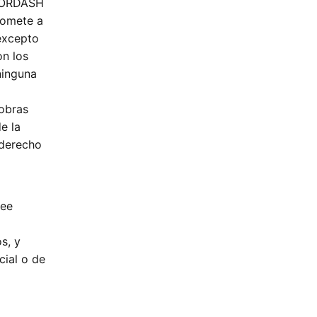
DOORDASH
romete a
 excepto
on los
ninguna
 obras
e la
 derecho
vee
s, y
cial o de