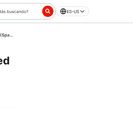
ES-US
Independent Contractor Agreement - United States (Spanish) ( XIII - XX)
ed