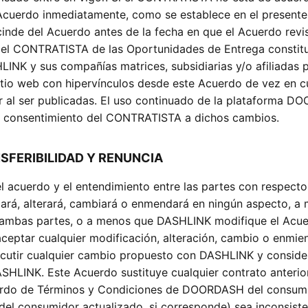
 Acuerdo inmediatamente, como se establece en el presente
nde del Acuerdo antes de la fecha en que el Acuerdo revi
 del CONTRATISTA de las Oportunidades de Entrega constitu
INK y sus compañías matrices, subsidiarias y/o afiliadas
sitio web con hipervínculos desde este Acuerdo de vez en c
or al ser publicadas. El uso continuado de la plataforma 
el consentimiento del CONTRATISTA a dichos cambios.
SFERIBILIDAD Y RENUNCIA
el acuerdo y el entendimiento entre las partes con respecto
cará, alterará, cambiará o enmendará en ningún aspecto, a
r ambas partes, o a menos que DASHLINK modifique el Acu
ceptar cualquier modificación, alteración, cambio o enmien
utir cualquier cambio propuesto con DASHLINK y consider
ASHLINK. Este Acuerdo sustituye cualquier contrato anterio
cuerdo de Términos y Condiciones de DOORDASH del consum
el consumidor actualizado, si corresponde) sea inconsiste