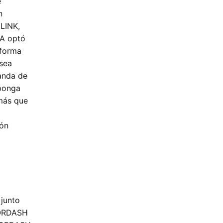
e
n
HLINK,
TA optó
 forma
 sea
anda de
oponga
emás que
ión
 junto
OORDASH