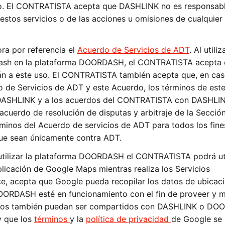
o. El CONTRATISTA acepta que DASHLINK no es responsabl
stos servicios o de las acciones u omisiones de cualquier
ra por referencia el
Acuerdo de Servicios de ADT
. Al utiliz
eDash en la plataforma DOORDASH, el CONTRATISTA acepta 
rán a este uso. El CONTRATISTA también acepta que, en ca
do de Servicios de ADT y este Acuerdo, los términos de est
 DASHLINK y a los acuerdos del CONTRATISTA con DASHLI
cuerdo de resolución de disputas y arbitraje de la Sección
érminos del Acuerdo de servicios de ADT para todos los fine
ue sean únicamente contra ADT.
ilizar la plataforma DOORDASH el CONTRATISTA podrá util
plicación de Google Maps mientras realiza los Servicios
e, acepta que Google pueda recopilar los datos de ubicaci
RDASH esté en funcionamiento con el fin de proveer y m
 datos también puedan ser compartidos con DASHLINK o D
y que los
términos
y la
política de privacidad
de Google se