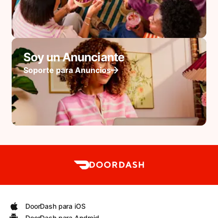
Soy un Anunciante
Soporte para Anuncios
DoorDash para iOS
DoorDash para Android