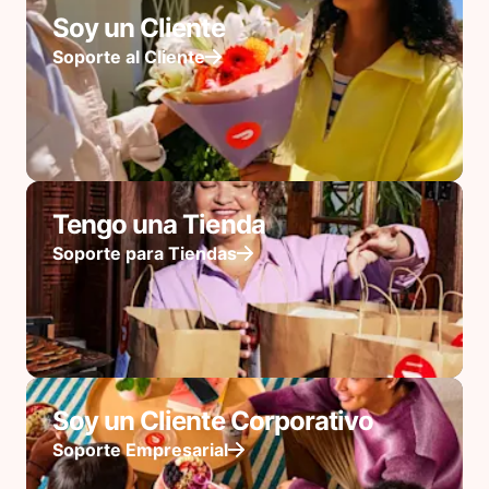
Soy un Cliente
Soporte al Cliente
Tengo una Tienda
Soporte para Tiendas
Soy un Cliente Corporativo
Soporte Empresarial