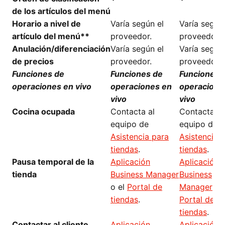
de los artículos del menú
Horario a nivel de
Varía según el
Varía según 
artículo del menú**
proveedor.
proveedor.
Anulación/diferenciación
Varía según el
Varía según 
de precios
proveedor.
proveedor.
Funciones de
Funciones de
Funciones 
operaciones en vivo
operaciones en
operacione
vivo
vivo
Cocina ocupada
Contacta al
Contacta al
equipo de
equipo de
Asistencia para
Asistencia 
tiendas
.
tiendas
.
Pausa temporal de la
Aplicación
Aplicación
tienda
Business Manager
Business
o el
Portal de
Manager
o e
tiendas
.
Portal de
tiendas
.
Contactar al cliente
Aplicación
Aplicación