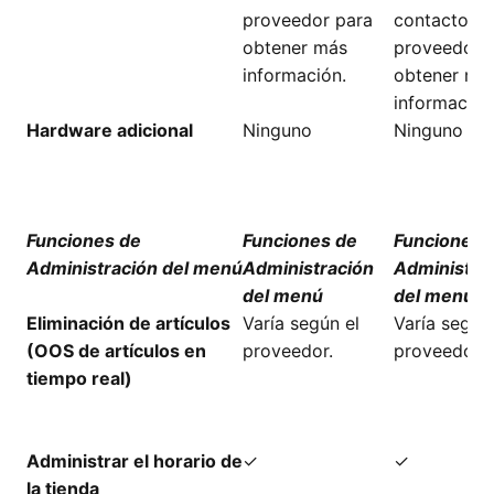
proveedor para
contacto co
obtener más
proveedor 
información.
obtener má
información
Hardware adicional
Ninguno
Ninguno
Funciones de
Funciones de
Funciones 
Administración del menú
Administración
Administra
del menú
del menú
Eliminación de artículos
Varía según el
Varía según 
(OOS de artículos en
proveedor.
proveedor.
tiempo real)
Administrar el horario de
✓
✓
la tienda