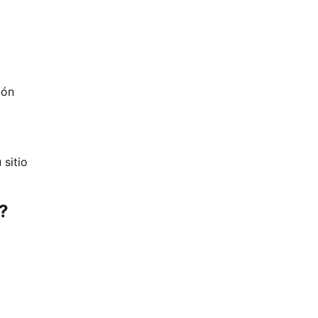
ión
 sitio
?