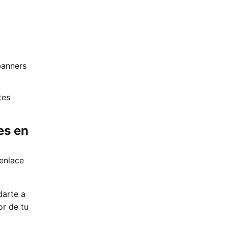
banners
tes
es en
 enlace
darte a
or de tu