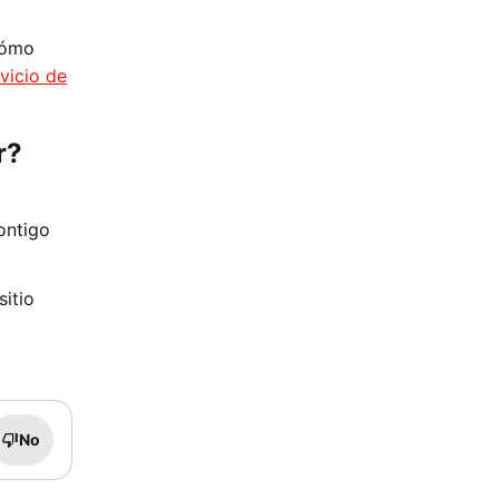
cómo
vicio de
r?
ontigo
sitio
No