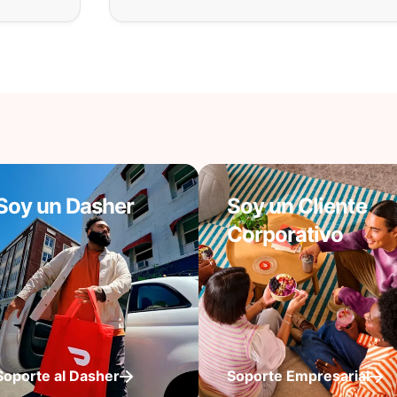
Soy un Dasher
Soy un Cliente
Corporativo
Soporte al Dasher
Soporte Empresarial