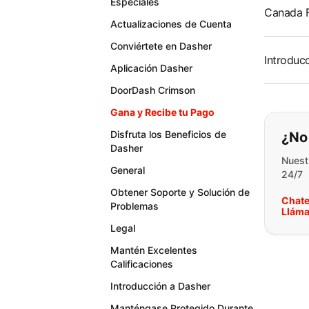
Especiales
Canada F
Actualizaciones de Cuenta
Conviértete en Dasher
Introduc
Aplicación Dasher
DoorDash Crimson
Gana y Recibe tu Pago
Si n
Disfruta los Beneficios de
¿No
Dasher
Nuest
General
24/7
Obtener Soporte y Solución de
Chate
Problemas
Lláma
Legal
Mantén Excelentes
Calificaciones
Introducción a Dasher
Manténgase Protegido Durante