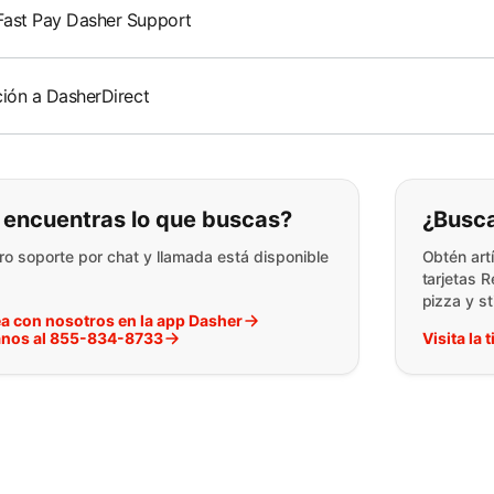
ast Pay Dasher Support
ción a DasherDirect
o puede encontrar lo que está
 encuentras lo que buscas?
¿Busca
ro soporte por chat y llamada está disponible
Obtén art
tarjetas 
pizza y s
a con nosotros en la app Dasher
nos al 855-834-8733
Visita la