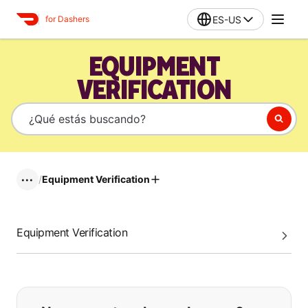
ES-US
for Dashers
EQUIPMENT
VERIFICATION
/
Equipment Verification
•••
Equipment Verification
Si no puede encontrar lo que está 