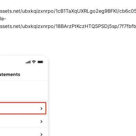
tfassets.net/ubxkqizxnrpo/1cB1TaXqUXRLgo2eg9BFKl/cb6
le-
tfassets.net/ubxkqizxnrpo/18BArzPtKczHTQSPSDj5sp/7f7f