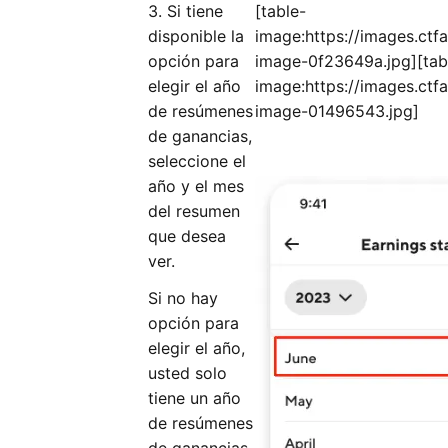
3. Si tiene
[table-
disponible la
image:https://images.c
opción para
image-0f23649a.jpg][tab
elegir el año
image:https://images.c
de resúmenes
image-01496543.jpg]
de ganancias,
seleccione el
año y el mes
del resumen
que desea
ver.
Si no hay
opción para
elegir el año,
usted solo
tiene un año
de resúmenes