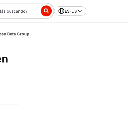
ES-US
Preguntas frecuentes sobre DoorDash Open Beta Group para Android
en