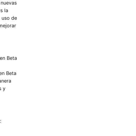
 nuevas
s la
u uso de
mejorar
en Beta
pen Beta
anera
s y
: