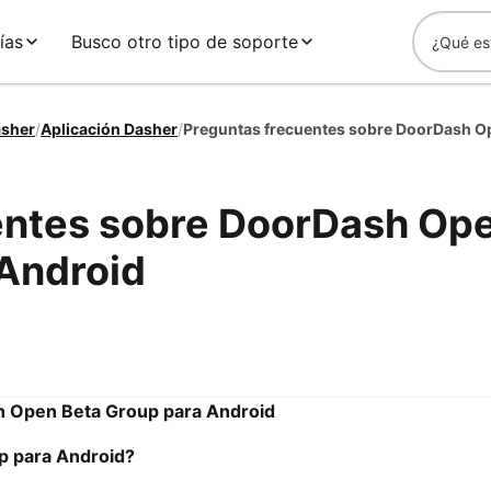
ías
Busco otro tipo de soporte
asher
/
Aplicación Dasher
/
entes sobre DoorDash Op
 Android
h Open Beta Group para Android
p para Android?