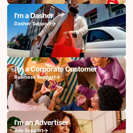
I'm a Dasher
Dasher Support
I'm a Corporate Customer
Business Support
I'm an Advertiser
Ads Support