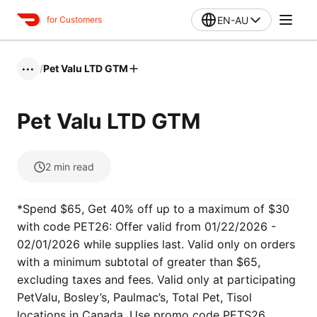
EN-AU
for Customers
/
Pet Valu LTD GTM
•••
Pet Valu LTD GTM
2
min read
*Spend $65, Get 40% off up to a maximum of $30
with code PET26: Offer valid from 01/22/2026 -
02/01/2026 while supplies last. Valid only on orders
with a minimum subtotal of greater than $65,
excluding taxes and fees. Valid only at participating
PetValu, Bosley’s, Paulmac’s, Total Pet, Tisol
locations in Canada. Use promo code PETS26