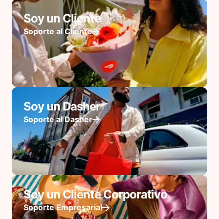
Soy un Cliente
Soporte al Cliente
Soy un Dasher
Soporte al Dasher
Soy un Cliente Corporativo
Soporte Empresarial