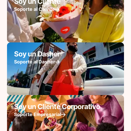
Soy un Cliente
Soporte al Cliente
Soy un Dasher
Soporte al Dasher
Soy un Cliente Corporativo
Soporte Empresarial