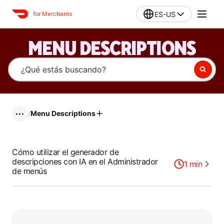
ES-US
for Merchants
MENU DESCRIPTIONS
/
Menu Descriptions
•••
Cómo utilizar el generador de
descripciones con IA en el Administrador
1
min
de menús
Si no puede encontrar lo que está 