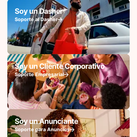
Soy un Dasher
Soporte al Dasher
Soy un Cliente Corporativo
Soporte Empresarial
Soy un Anunciante
Soporte para Anuncios