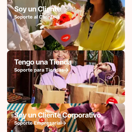
Soy un Cliente
Soporte al Cliente
Tengo una Tienda
Soporte para Tiendas
Soy un Cliente Corporativo
Soporte Empresarial