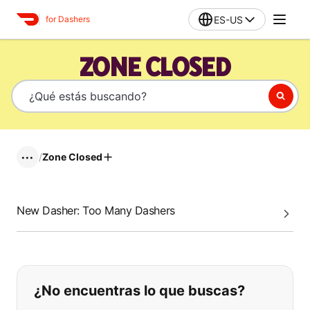
ES-US
for Dashers
ZONE CLOSED
/
Zone Closed
•••
New Dasher: Too Many Dashers
Si no puede encontrar lo que está 
¿No encuentras lo que buscas?