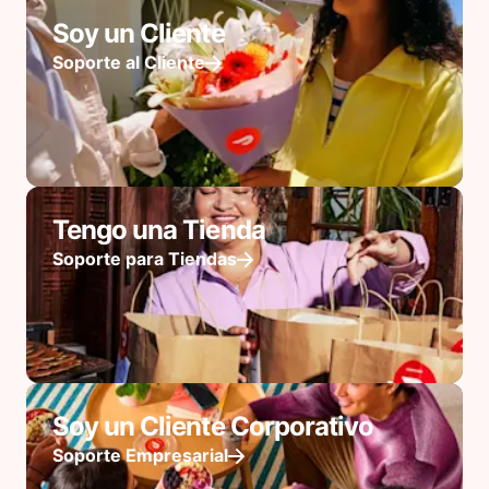
Soy un Cliente
Soporte al Cliente
Tengo una Tienda
Soporte para Tiendas
Soy un Cliente Corporativo
Soporte Empresarial