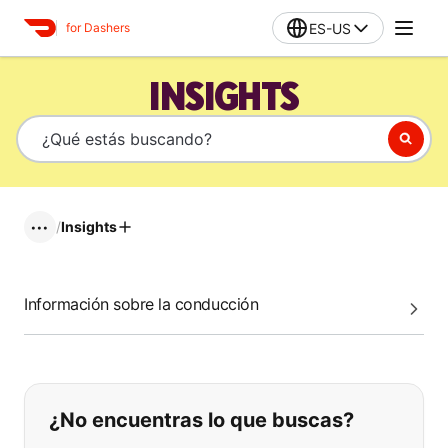
ES-US
for Dashers
INSIGHTS
/
Insights
•••
Información sobre la conducción
Si no puede encontrar lo que está 
¿No encuentras lo que buscas?