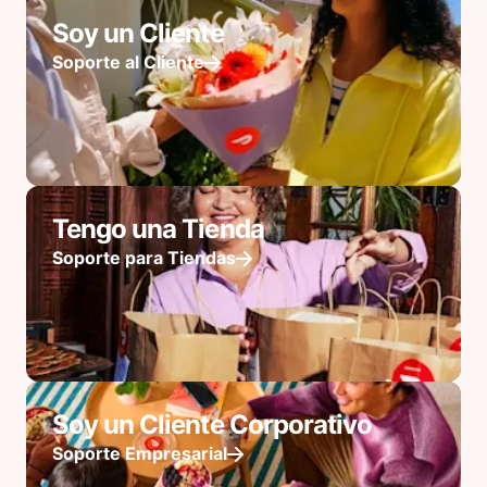
Soy un Cliente
Soporte al Cliente
Tengo una Tienda
Soporte para Tiendas
Soy un Cliente Corporativo
Soporte Empresarial