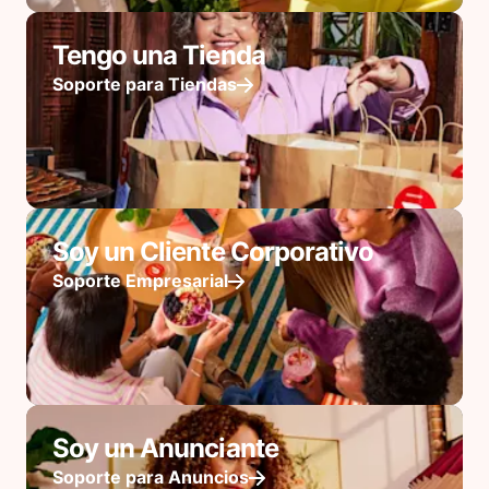
Tengo una Tienda
Soporte para Tiendas
Soy un Cliente Corporativo
Soporte Empresarial
Soy un Anunciante
Soporte para Anuncios