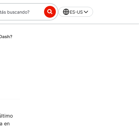
ES-US
rDash?
último
a en