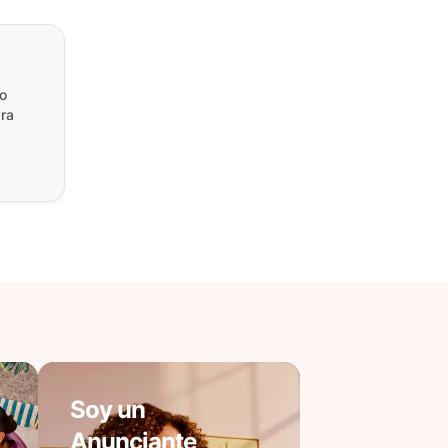
?
mo
ara
Soy un
Anunciante