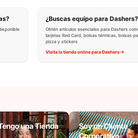
ar lo que está buscando:
as?
¿Buscas equipo para Dashers
disponible
Obtén artículos esenciales para Dashers co
tarjetas Red Card, bolsas térmicas, bolsas p
pizza y stickers
Visita la tienda online para Dashers
Tengo una Tienda
Soy un Cliente
Corporativo