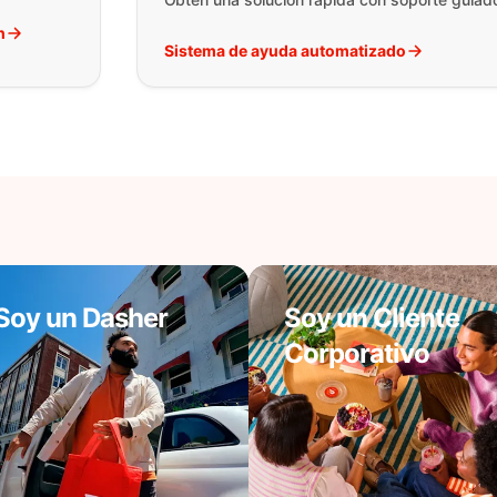
h
Sistema de ayuda automatizado
Soy un Dasher
Soy un Cliente
Corporativo