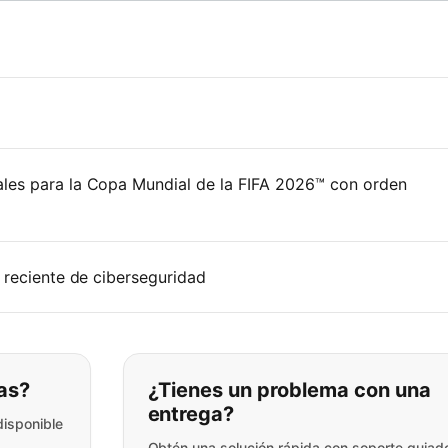
les para la Copa Mundial de la FIFA 2026™ con orden
 reciente de ciberseguridad
ar lo que está buscando:
as?
¿Tienes un problema con una
entrega?
disponible
Obtén una solución rápida con soporte guiad