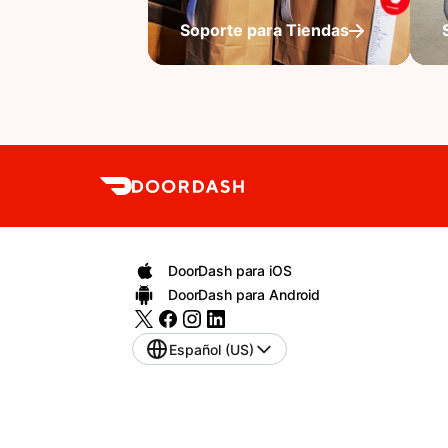
Soporte para Tiendas
DoorDash para iOS
DoorDash para Android
Español (US)