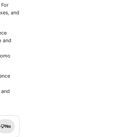
 For
axes, and
nce
e and
Promo
ience
s and
No