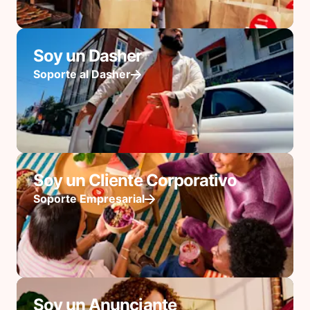
Soy un Dasher
Soporte al Dasher
Soy un Cliente Corporativo
Soporte Empresarial
Soy un Anunciante