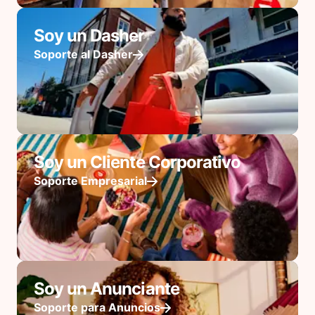
Soy un Dasher
Soporte al Dasher
Soy un Cliente Corporativo
Soporte Empresarial
Soy un Anunciante
Soporte para Anuncios