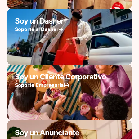
Soy un Dasher
Soporte al Dasher
Soy un Cliente Corporativo
Soporte Empresarial
Soy un Anunciante