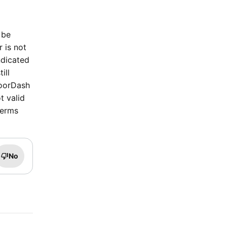
 be
r is not
ndicated
ill
DoorDash
t valid
terms
No