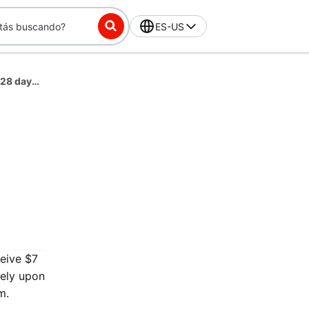
ES-US
DashPass-Exclusive Challenge: Place 3 orders in 28 days, get $7 off
ceive $7
tely upon
m.