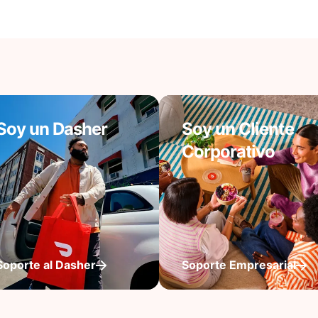
Soy un Dasher
Soy un Cliente
Corporativo
Soporte al Dasher
Soporte Empresarial