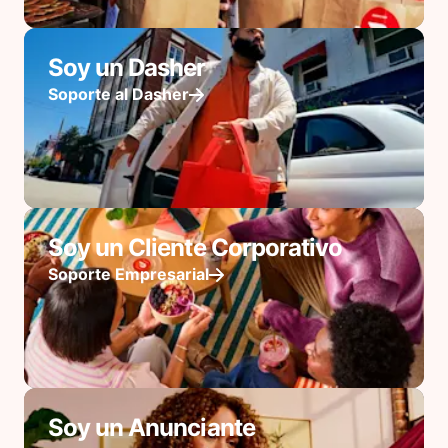
Soy un Dasher
Soporte al Dasher
Soy un Cliente Corporativo
Soporte Empresarial
Soy un Anunciante