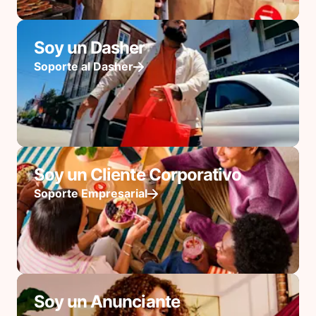
Soy un Dasher
Soporte al Dasher
Soy un Cliente Corporativo
Soporte Empresarial
Soy un Anunciante