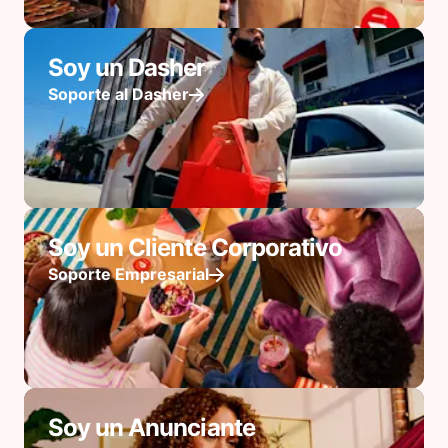
Soy un Dasher
Soporte al Dasher
Soy un Cliente Corporativo
Soporte Empresarial
Soy un Anunciante