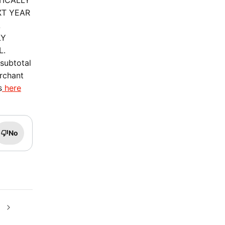
ATICALLY
XT YEAR
L
LY
L.
subtotal
erchant
s
here
No