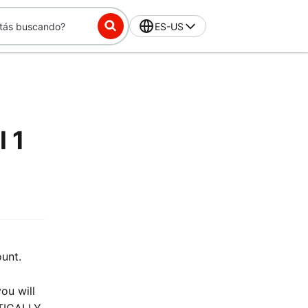
ES-US
 1
ount.
ou will