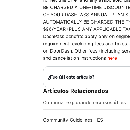
forfeit this offer and any associate
BE CHARGED A ONE-TIME DISCOUNT
OF YOUR DASHPASS ANNUAL PLAN SU
AUTOMATICALLY BE CHARGED THE T
$96/YEAR (PLUS ANY APPLICABLE TA
DashPass benefits apply only on eligi
requirement, excluding fees and taxes.
on DoorDash. Other fees (including serv
and cancellation instructions
here
¿Fue útil este artículo?
Artículos Relacionados
Continuar explorando recursos útiles
Community Guidelines - ES