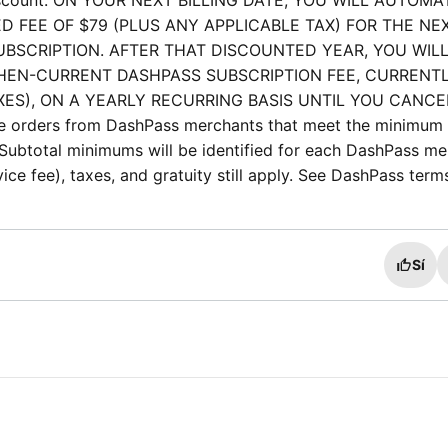
d discount. ON YOUR NEXT BILLING DATE, YOU WILL AUTOM
ED FEE OF
$79
(PLUS ANY APPLICABLE TAX) FOR THE NE
BSCRIPTION. AFTER THAT DISCOUNTED YEAR, YOU WIL
HEN-CURRENT DASHPASS SUBSCRIPTION FEE, CURRENT
XES), ON A YEARLY RECURRING BASIS UNTIL YOU CANCE
ble orders from DashPass merchants that meet the minimum 
 Subtotal minimums will be identified for each DashPass m
ice fee), taxes, and gratuity still apply. See DashPass term
Sí