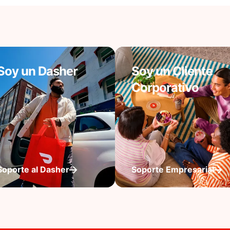
Soy un Dasher
Soy un Cliente
Corporativo
Soporte al Dasher
Soporte Empresarial