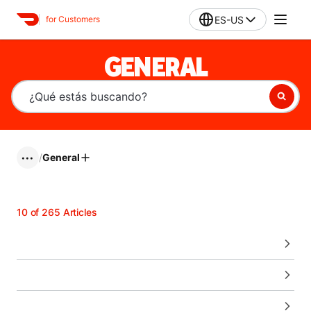
ES-US
for Customers
GENERAL
/
General
•••
10
of
265
Articles