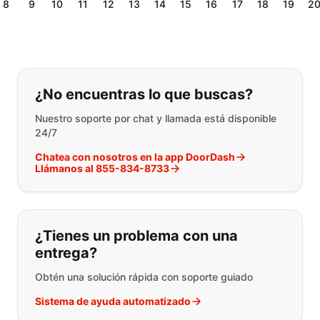
8
9
10
11
12
13
14
15
16
17
18
19
2
Si no puede encontrar lo que está 
¿No encuentras lo que buscas?
Nuestro soporte por chat y llamada está disponible
24/7
Chatea con nosotros en la app DoorDash
Llámanos al 855-834-8733
¿Tienes un problema con una
entrega?
Obtén una solución rápida con soporte guiado
Sistema de ayuda automatizado