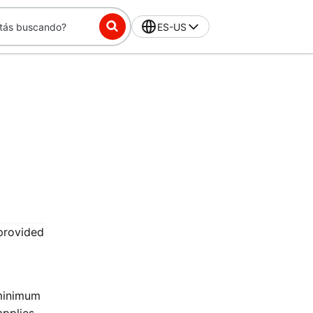
ES-US
 provided
 minimum