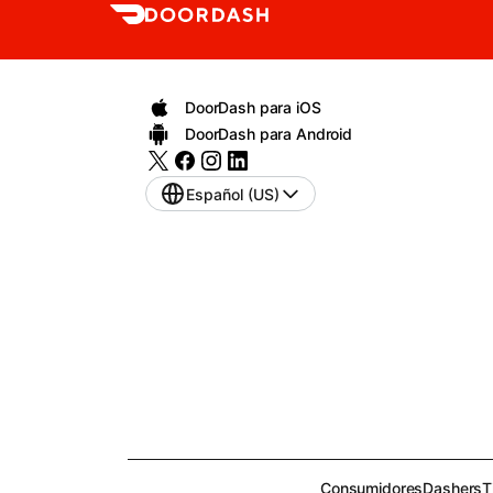
DoorDash para iOS
DoorDash para Android
Español (US)
Consumidores
Dashers
T