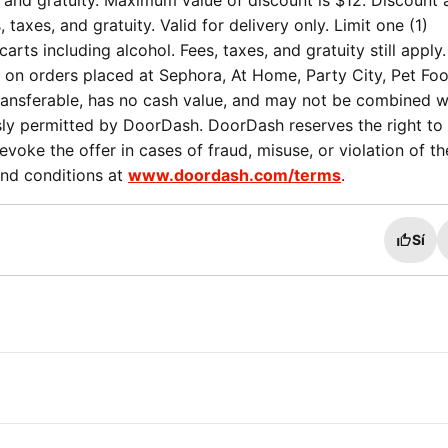
, and gratuity. Maximum value of discount is $12. Discount 
 taxes, and gratuity. Valid for delivery only. Limit one (1)
arts including alcohol. Fees, taxes, and gratuity still apply
d on orders placed at Sephora, At Home, Party City, Pet Fo
transferable, has no cash value, and may not be combined w
sly permitted by DoorDash. DoorDash reserves the right to
revoke the offer in cases of fraud, misuse, or violation of t
and conditions at
www.doordash.com/terms
.
Sí