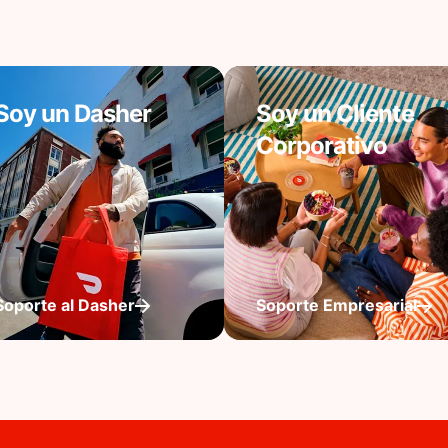
Soy un Dasher
Soy un Cliente
Corporativo
Soporte al Dasher
Soporte Empresarial