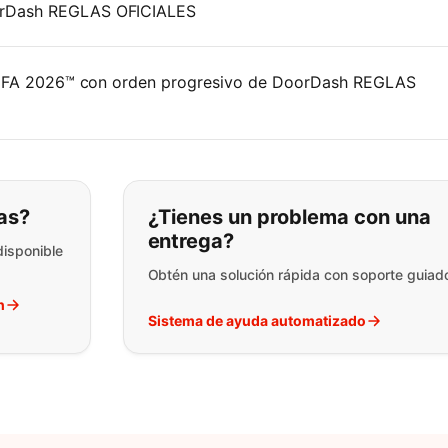
orDash REGLAS OFICIALES
a FIFA 2026™ con orden progresivo de DoorDash REGLAS
ar lo que está buscando:
as?
¿Tienes un problema con una
entrega?
disponible
Obtén una solución rápida con soporte guiad
h
Sistema de ayuda automatizado