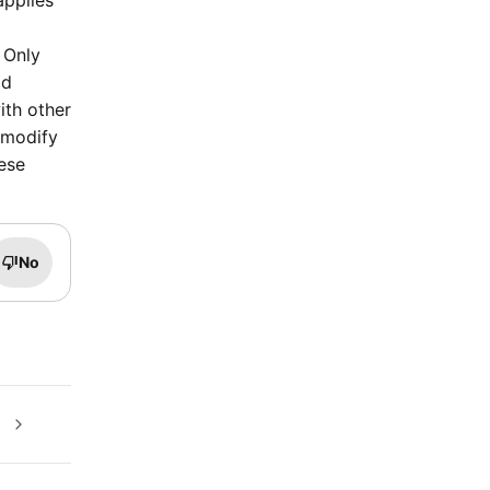
applies
. Only
od
ith other
 modify
hese
No