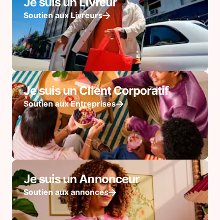
Je suis un Livreur
Soutien aux Livreurs
Je suis un Client Corporatif
Soutien aux Entreprises
Je suis un Annonceur
Soutien aux annonces