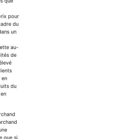
ès que
rix pour
cadre du
dans un
ette au-
ités de
élevé
ients
x en
duits du
 en
rchand
archand
’une
e que si