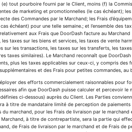
e) tout pourboire fourni par le Client, moins (f) la Commi
entes de marketing et promotionnelles (le cas échéant); les 
orrecte des Commandes par le Marchand; les Frais d’équipem
cas échéant) pour une telle semaine
.
;
et l’ensemble des tax
relativement aux Frais que DoorDash facture au Marchand 
, les taxes sur les biens et services, les taxes de vente har
s sur les transactions, les taxes sur les transferts, les taxes
utres taxes similaires). Le Marchand reconnaît que DoorDash 
ents
,
plus les taxes applicables sur ceux-ci, y compris des f
ais supplémentaires et des Frais pour petites commandes, au 
éployer des efforts commercialement raisonnables pour fou
saires afin que DoorDash puisse calculer et percevoir le
définies ci-dessous) auprès du Client. Les Parties convien
à titre de mandataire limité de perception de paiements
 du marchand, pour les Frais de livraison par le marchand 
Marchand, à titre de contrepartiste, sera la partie qui effe
and, de Frais de livraison par le marchand et de Frais de pe