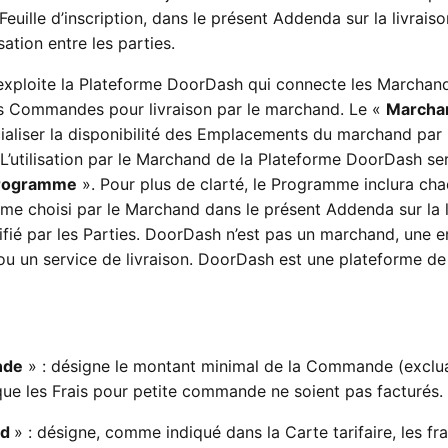
 Feuille d’inscription, dans le présent Addenda sur la livraiso
ation entre les parties.
ploite la Plateforme DoorDash qui connecte les Marchand
es Commandes pour livraison par le marchand. Le «
Marcha
aliser la disponibilité des Emplacements du marchand par
L’utilisation par le Marchand de la Plateforme DoorDash se
rogramme
». Pour plus de clarté, le Programme inclura ch
me choisi par le Marchand dans le présent Addenda sur la l
difié par les Parties. DoorDash n’est pas un marchand, une e
ou un service de livraison. DoorDash est une plateforme de
nde
» : désigne le montant minimal de la Commande (exclua
r que les Frais pour petite commande ne soient pas facturés.
nd
» : désigne, comme indiqué dans la Carte tarifaire, les fra