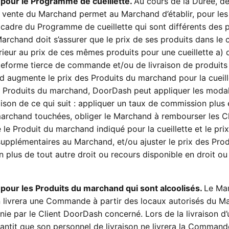
 pour le Programme de cueillette.
Au cours de la Durée, d
 vente du Marchand permet au Marchand d’établir, pour les
 cadre du Programme de cueillette qui sont différents des p
Marchand doit s’assurer que le prix de ses produits dans le 
rieur au prix de ces mêmes produits pour une cueillette a) 
ateforme tierce de commande et/ou de livraison de produits
d augmente le prix des Produits du marchand pour la cueill
Produits du marchand, DoorDash peut appliquer les modal
ison de ce qui suit : appliquer un taux de commission plus 
archand touchées, obliger le Marchand à rembourser les Cl
 le Produit du marchand indiqué pour la cueillette et le pri
 supplémentaires au Marchand, et/ou ajuster le prix des Pro
n plus de tout autre droit ou recours disponible en droit ou
pour les Produits du marchand qui sont alcoolisés.
Le Ma
n livrera une Commande à partir des locaux autorisés du M
nie par le Client DoorDash concerné. Lors de la livraison d
tit que son personnel de livraison ne livrera la Command