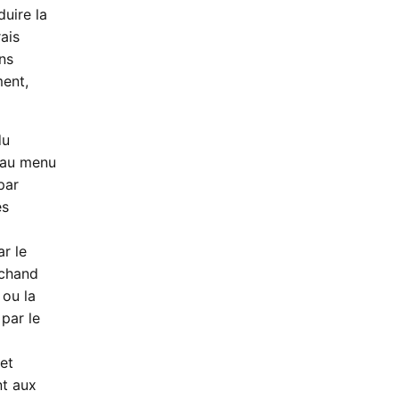
duire la
ais
ans
ment,
du
s au menu
par
es
ar le
rchand
 ou la
 par le
 et
nt aux