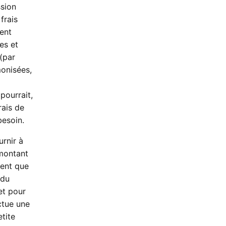
ssion
frais
ent
es et
(par
monisées,
pourrait,
rais de
besoin.
rnir à
 montant
nent que
 du
et pour
ctue une
tite