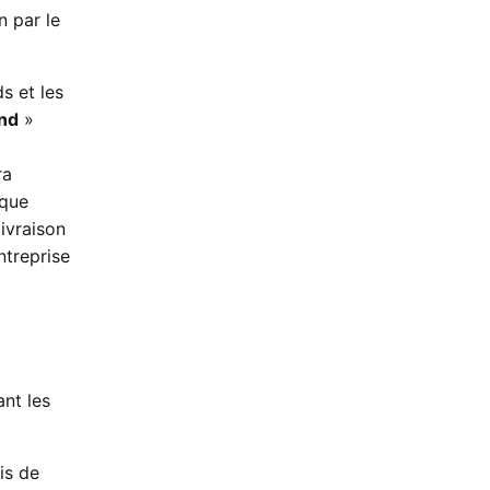
n par le
s et les
nd
»
ra
aque
ivraison
ntreprise
nt les
is de