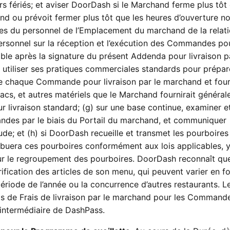
s fériés; et aviser DoorDash si le Marchand ferme plus tôt 
d ou prévoit fermer plus tôt que les heures d’ouverture n
res du personnel de l’Emplacement du marchand de la relat
rsonnel sur la réception et l’exécution des Commandes po
ble après la signature du présent Addenda pour livraison p
 utiliser ses pratiques commerciales standards pour prépar
de chaque Commande pour livraison par le marchand et fourn
sacs, et autres matériels que le Marchand fournirait généra
ivraison standard; (g) sur une base continue, examiner et 
mandes par le biais du Portail du marchand, et communiquer
de; et (h) si DoorDash recueille et transmet les pourboires
ibuera ces pourboires conformément aux lois applicables, 
s sur le regroupement des pourboires. DoorDash reconnaît que
ification des articles de son menu, qui peuvent varier en f
période de l’année ou la concurrence d’autres restaurants. L
as de Frais de livraison par le marchand pour les Command
’intermédiaire de DashPass.