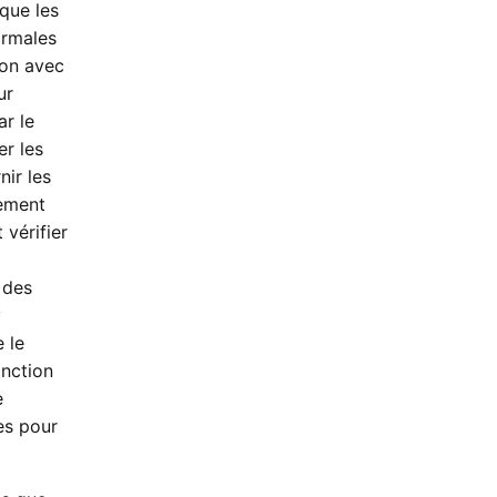
que les
ormales
ion avec
ur
ar le
er les
ir les
lement
vérifier
 des
y
 le
onction
e
es pour