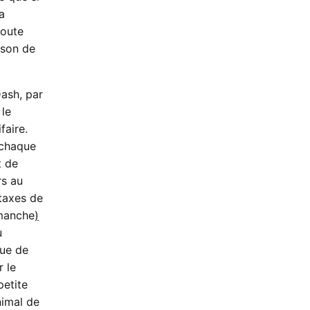
a
toute
ison de
ash, par
 le
faire.
 chaque
t de
rs au
 taxes de
imanche
)
u
nue de
r le
petite
nimal de