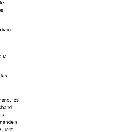
le
es
diaire
 la
des.
hand, les
chand
es
mmande à
Client