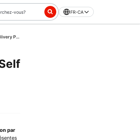
FR-CA
Merchant Terms of Service - CA- French - Self Delivery Product Addendum
Self
son par
résentes