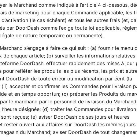
ayer le Marchand comme indiqué à l’article 4 ci-dessous, dé
rais de marketing pour chaque Commande applicable, les fr
d’activation (le cas échéant) et tous les autres frais (et, d
stés par DoorDash comme l’exige toute loi applicable, règle
e légale de nature temporaire ou permanente).
Marchand s’engage à faire ce qui suit : (a) fournir le menu 
de chaque article; (b) surveiller les informations relative
teforme DoorDash, effectuer rapidement des mises à jour 
pour refléter les produits les plus récents, les prix et autr
 DoorDash de toute erreur ou modification par écrit (la
); (ii) accepter et confirmer les Commandes pour livraison p
e et en temps opportun; (c) préparer les Produits du ma
ar le marchand par le personnel de livraison du Marchand
 à l’heure désignée; (d) traiter les Commandes pour livraison
 sont reçues; (e) aviser DoorDash de ses jours et heures
 et rester ouvert aux affaires sur DoorDash les mêmes jours
en magasin du Marchand; aviser DoorDash de tout changeme