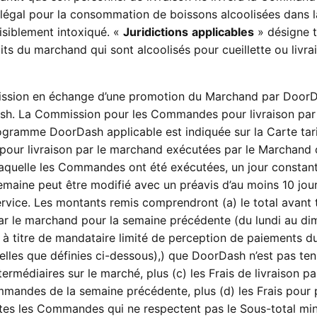
e légal pour la consommation de boissons alcoolisées dans l
visiblement intoxiqué. «
Juridictions
applicables
» désigne 
its du marchand qui sont alcoolisés pour cueillette ou livra
sion en échange d’une promotion du Marchand par DoorD
ash. La Commission pour les Commandes pour livraison par
ramme DoorDash applicable est indiquée sur la Carte tari
our livraison par le marchand exécutées par le Marchand
laquelle les Commandes ont été exécutées, un jour constan
emaine peut être modifié avec un préavis d’au moins 10 jou
ervice. Les montants remis comprendront (a) le total avant
ar le marchand pour la semaine précédente (du lundi au d
à titre de mandataire limité de perception de paiements d
elles que définies ci-dessous
),
) que DoorDash n’est pas te
termédiaires sur le marché, plus (c) les Frais de livraison pa
mandes de la semaine précédente, plus (d) les Frais pour 
es les Commandes qui ne respectent pas le Sous-total mi