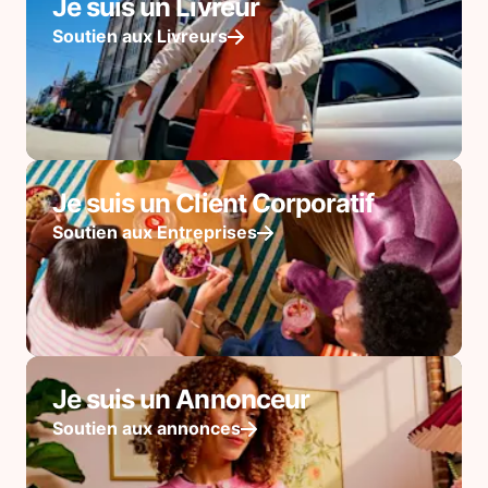
Je suis un Livreur
Soutien aux Livreurs
Je suis un Client Corporatif
Soutien aux Entreprises
Je suis un Annonceur
Soutien aux annonces